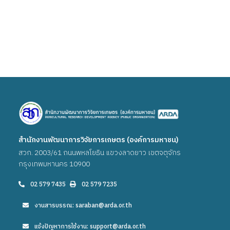
สำนักงานพัฒนาการวิจัยการเกษตร (องค์การมหาชน)
สวก. 2003/61 ถนนพหลโยธิน แขวงลาดยาว เขตจตุจักร
กรุงเทพมหานคร 10900
02 579 7435
02 579 7235
งานสารบรรณ: saraban@arda.or.th
แจ้งปัญหาการใช้งาน: support@arda.or.th