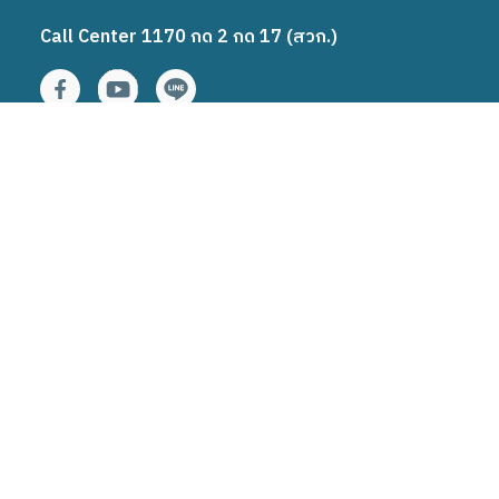
Call Center 1170 กด 2 กด 17 (สวก.)
รู้จักเรา
เกี่ยวกับสวก.
โครงสร้างองค์กร
คณะกรรมการ/อนุกรรมการ
ผู้บริหาร
คำรับรองปฎิบัติงาน
ข้อมูลเกี่ยวกับการดำเนินงาน
กฎบัตร
กฎระเบียบ ข้อบังคับ กฎหมาย
งบแสดงฐานะการเงิน
ISO
คุณธรรมความโปร่งใส
ทุนวิจัย