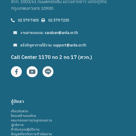
สวก. 2003/61 ถนนพหลโยธิน แขวงลาดยาว เขตจตุจักร
กรุงเทพมหานคร 10900
02 579 7435
02 579 7235
งานสารบรรณ: saraban@arda.or.th
แจ้งปัญหาการใช้งาน: support@arda.or.th
Call Center 1170 กด 2 กด 17 (สวก.)
รู้จักเรา
เกี่ยวกับสวก.
โครงสร้างองค์กร
คณะกรรมการ/อนุกรรมการ
ผู้บริหาร
คำรับรองปฎิบัติงาน
ข้อมูลเกี่ยวกับการดำเนินงาน