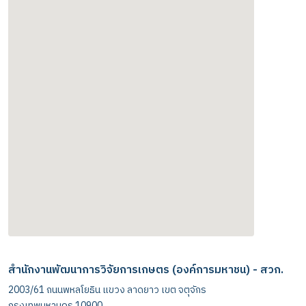
embed code google maps
สำนักงานพัฒนาการวิจัยการเกษตร (องค์การมหาชน) - สวก.
2003/61 ถนนพหลโยธิน แขวง ลาดยาว เขต จตุจักร
กรุงเทพมหานคร 10900