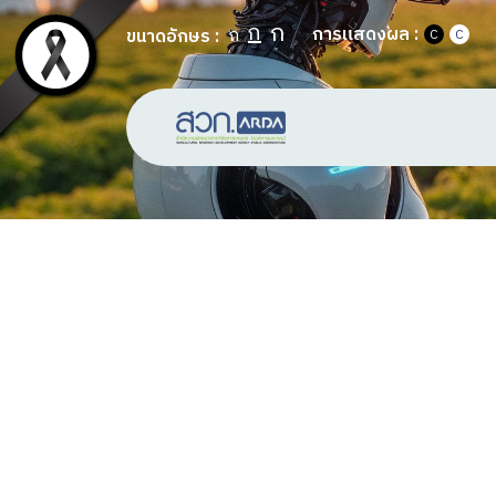
ก
ก
การแสดงผล :
ก
ขนาดอักษร :
C
C