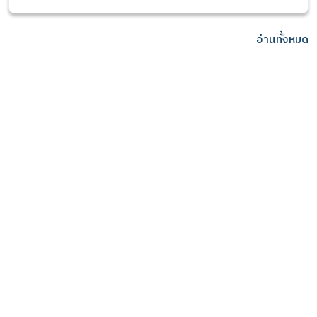
พิจารณาเบื้องต้น เพื่อเข้า
รับการคัดเลือก (นัก
วิเคราะห์นโยบายและแผน
อ่านทั้งหมด
อาวุโส 1 งานติดตามและ
ประเมินผล)