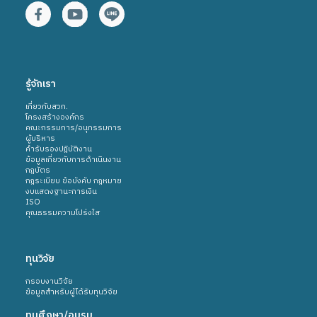
รู้จักเรา
เกี่ยวกับสวก.
โครงสร้างองค์กร
คณะกรรมการ/อนุกรรมการ
ผู้บริหาร
คำรับรองปฎิบัติงาน
ข้อมูลเกี่ยวกับการดำเนินงาน
กฎบัตร
กฎระเบียบ ข้อบังคับ กฎหมาย
งบแสดงฐานะการเงิน
ISO
คุณธรรมความโปร่งใส
ทุนวิจัย
กรอบงานวิจัย
ข้อมูลสำหรับผู้ได้รับทุนวิจัย
ทุนศึกษา/อบรม