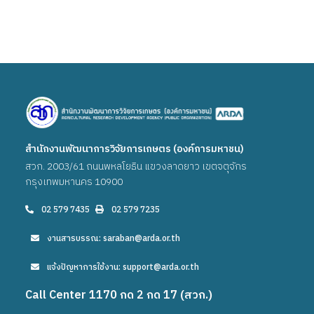
สำนักงานพัฒนาการวิจัยการเกษตร (องค์การมหาชน)
สวก. 2003/61 ถนนพหลโยธิน แขวงลาดยาว เขตจตุจักร
กรุงเทพมหานคร 10900
02 579 7435
02 579 7235
งานสารบรรณ: saraban@arda.or.th
แจ้งปัญหาการใช้งาน: support@arda.or.th
Call Center 1170 กด 2 กด 17 (สวก.)