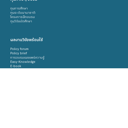
ทุนการศึกษา
ทุนระดับนานาชาติ
โครงการฝึกอบรม
ทุนวิจัยบัตศึกษา
ผลงานวิจัยพร้อมใช้
Policy forum
Policy brief
การอบรมเผยแพร่ความรู้
Easy-Knowledge
E-book
Infographic
Motion graphic
VDO
ผลงานวิจัยเชิงพาณิชย์พร้อมใช้
ผลงานที่ได้รับอนุญาตใช้สิทธิจาก สวก.
Tech2biz
Thailand techshow
ผลงานที่ได้รับรางวัล
ติดต่อ