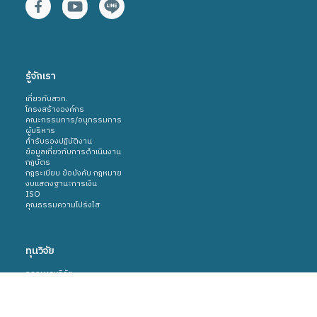
รู้จักเรา
เกี่ยวกับสวก.
โครงสร้างองค์กร
คณะกรรมการ/อนุกรรมการ
ผู้บริหาร
คำรับรองปฎิบัติงาน
ข้อมูลเกี่ยวกับการดำเนินงาน
กฎบัตร
กฎระเบียบ ข้อบังคับ กฎหมาย
งบแสดงฐานะการเงิน
ISO
คุณธรรมความโปร่งใส
ทุนวิจัย
กรอบงานวิจัย
ข้อมูลสำหรับผู้ได้รับทุนวิจัย
ทุนศึกษา/อบรม