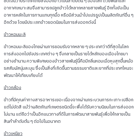
ชัดเจนว่าประเทศไทยส่งออกข้าวเป็นลำดับต้น ๆ ของโลก ด้วยพื้นที่และ
อากาศเหมาะสมจึงสามารถปลูกข้าวได้หลากหลายสายพันธุ์ อีกทั้งยังเป็น
อาหารหลักในการทานแทบทุกมื้อ หรือมีส่วนนำไปแปรรูปเป็นผลิตภัณฑ์อื่น ๆ
อีกด้วย โดยมีประเภทข้าวยอดนิยมในการส่งออกดังนี้
ข้าวหอมมะลิ
ข้าวหอมมะลิของไทยผ่านการยอมรับจากหลาย ๆ ประเทศว่าดีที่สุดในโลก
การส่งออกไปยังประเทศต่าง ๆ จึงกลายเป็นรายได้หลักของเมืองไทยมา
อย่างช้านาน ความพิเศษของข้าวสายพันธุ์นี้คือมีกลิ่นหอมเมื่อหุงสุกขึ้นหม้อ
รสสัมผัสนุ่มละมุน ซึ่งเป็นสิ่งที่เกิดขึ้นตามธรรมชาติและยากที่ประเทศไหนจะ
พัฒนาให้เทียบเคียงได้
ข้าวกล้อง
ข้าวที่มีคุณค่าทางสารอาหารเยอะเนื่องจากผ่านกระบวนการกะเทาะเปลือก
แต่ไม่ขัดสี แม้ว่าผลิตภัณฑ์เกษตรชนิดนี้จะพึ่งได้รับความนิยมในการส่งออก
ไม่นาน แต่ถือว่าเป็นอีกแนวทางที่ดีในการพัฒนาสายพันธุ์เพื่อให้กลายเป็น
สินค้าลำดับต้น ๆ ต่อไปในอนาคต
ข้าวเหนียว