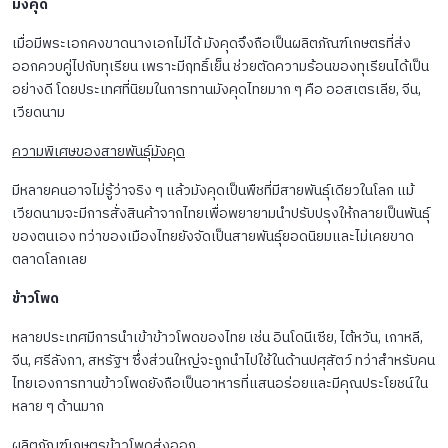
มังคุด
เมื่อมีพระเอกคงขาดนางเอกไม่ได้ มังคุดจึงถือเป็นผลิตภัณฑ์เกษตรที่ส่ง
ออกควบคู่ไปกับทุเรียน เพราะมีฤทธิ์เย็น ช่วยตัดความร้อนของทุเรียนได้เป็น
อย่างดี โดยประเทศที่นิยมในการทานมังคุดไทยมาก ๆ คือ ออสเตรเลีย, จีน,
เวียดนาม
ความพิเศษของสายพันธุ์มังคุด
มีหลายคนอาจไม่รู้ว่าจริง ๆ แล้วมังคุดเป็นพืชที่มีสายพันธุ์เดียวในโลก แม้
เวียดนามจะมีการสั่งสินค้าจากไทยเพื่อพยายามนำปรับปรุงให้กลายเป็นพันธุ์
ของตนเอง ทว่าของเมืองไทยยังจัดเป็นสายพันธุ์ยอดนิยมและไม่เคยขาด
ตลาดโลกเลย
ข้าวโพด
หลายประเทศมีการนำเข้าข้าวโพดของไทย เช่น อินโดนีเซีย, ไต้หวัน, เกาหลี,
จีน, ศรีลังกา, สหรัฐฯ ซึ่งส่วนใหญ่จะถูกนำไปใช้ในด้านปศุสัตว์ ทว่าสำหรับคน
ไทยเองการทานข้าวโพดยังถือเป็นอาหารที่แสนอร่อยและมีคุณประโยชน์ใน
หลาย ๆ ด้านมาก
ผลิตภัณฑ์เกษตรข้าวโพดส่งออก