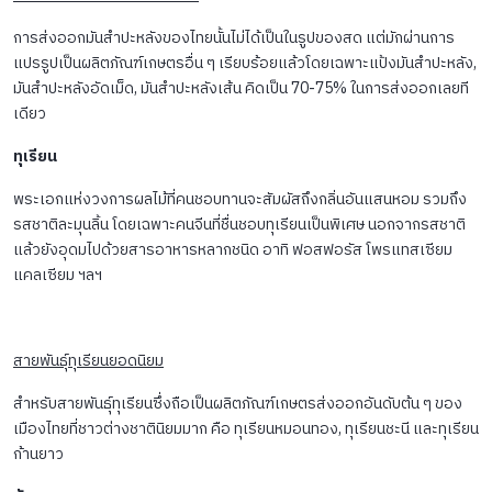
การส่งออกมันสำปะหลังของไทยนั้นไม่ได้เป็นในรูปของสด แต่มักผ่านการ
แปรรูปเป็นผลิตภัณฑ์เกษตรอื่น ๆ เรียบร้อยแล้วโดยเฉพาะแป้งมันสำปะหลัง,
มันสำปะหลังอัดเม็ด, มันสำปะหลังเส้น คิดเป็น 70-75% ในการส่งออกเลยที
เดียว
ทุเรียน
พระเอกแห่งวงการผลไม้ที่คนชอบทานจะสัมผัสถึงกลิ่นอันแสนหอม รวมถึง
รสชาติละมุนลิ้น โดยเฉพาะคนจีนที่ชื่นชอบทุเรียนเป็นพิเศษ นอกจากรสชาติ
แล้วยังอุดมไปด้วยสารอาหารหลากชนิด อาทิ ฟอสฟอรัส โพรแทสเซียม
แคลเซียม ฯลฯ
สายพันธุ์ทุเรียนยอดนิยม
สำหรับสายพันธุ์ทุเรียนซึ่งถือเป็นผลิตภัณฑ์เกษตรส่งออกอันดับต้น ๆ ของ
เมืองไทยที่ชาวต่างชาตินิยมมาก คือ ทุเรียนหมอนทอง, ทุเรียนชะนี และทุเรียน
ก้านยาว