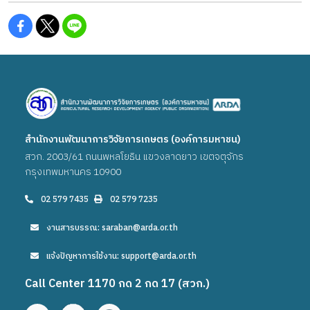
สำนักงานพัฒนาการวิจัยการเกษตร (องค์การมหาชน)
สวก. 2003/61 ถนนพหลโยธิน แขวงลาดยาว เขตจตุจักร
กรุงเทพมหานคร 10900
02 579 7435
02 579 7235
งานสารบรรณ: saraban@arda.or.th
แจ้งปัญหาการใช้งาน: support@arda.or.th
Call Center 1170 กด 2 กด 17 (สวก.)