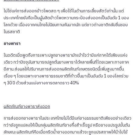
ไม่ใช่แค่การส่งออกข้าวโพดสด ๆ เพื่อใช้ในด้านการเลี้ยงสัตว์เท่านั้น แต่
ประเทศไทยยังถือเป็นผู้ผลิตข้าวโพดหวานกระป๋องส่งออกเป็นอันดับ 1 ของ
โลกด้วย เนื่องจากคนไทยไม่นิยมทานกันมากนัก แต่ชาวต่างชาติกลับชื่นชอบ
ในรสชาติ
ยางพารา
ในอดีตเมื่อพูดถึงการเพาะปลูกยางพารามักเข้าใจว่ามีแค่ภาคใต้เพียงแห่ง
เดียว ทว่าปัจจุบันสามารถปลูกต้นยางพาราได้หลายพื้นที่โดยเฉพาะทางภาค
อีสาน ส่งผลให้ปริมาณการส่งออกผลิตภัณฑ์เกษตรชนิดนี้เพิ่มสูงมากขึ้น
เรื่อย ๆ โดยเฉพาะยางพาราธรรมชาติที่ก้าวขึ้นมาเป็นอันดับ 1 ของโลกร่วม
ๆ 30 ปี ด้วยส่วนแบ่งทางการตลาดราว 40%
ผลิตภัณฑ์ยางพาราส่งออก
การส่งออกยางพาราในประเทศไทยไม่ได้มีแค่ยางธรรมชาติเพียงอย่างเดียว
ทว่ายังถูกแปลงให้เป็นกลุ่มผลิตภัณฑ์ยางกึ่งสำเร็จรูป หรือยางแปรรูปขั้นต้น
ลักษณะผลิตภัณฑ์คือเมื่อกรีดน้ำยางออกมาแล้วจะถูกแปรสภาพให้นำไปใช้