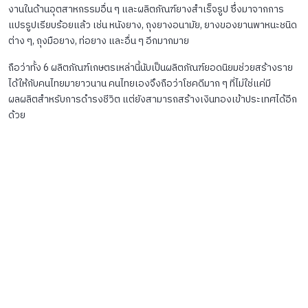
งานในด้านอุตสาหกรรมอื่น ๆ และผลิตภัณฑ์ยางสำเร็จรูป ซึ่งมาจากการ
แปรรูปเรียบร้อยแล้ว เช่น หนังยาง, ถุงยางอนามัย, ยางของยานพาหนะชนิด
ต่าง ๆ, ถุงมือยาง, ท่อยาง และอื่น ๆ อีกมากมาย
ถือว่าทั้ง 6 ผลิตภัณฑ์เกษตรเหล่านี้นับเป็นผลิตภัณฑ์ยอดนิยมช่วยสร้างราย
ได้ให้กับคนไทยมายาวนาน คนไทยเองจึงถือว่าโชคดีมาก ๆ ที่ไม่ใช่แค่มี
ผลผลิตสำหรับการดำรงชีวิต แต่ยังสามารถสร้างเงินทองเข้าประเทศได้อีก
ด้วย