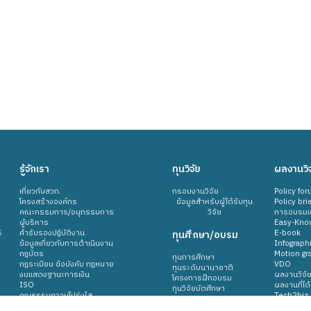
รู้จักเรา
ทุนวิจัย
ผลงานวิจ
เกี่ยวกับสวก.
กรอบงานวิจัย
Policy for
โครงสร้างองค์กร
ข้อมูลสำหรับผู้ได้รับทุน
Policy brie
คณะกรรมการ/อนุกรรมการ
วิจัย
การอบรมเผ
ผู้บริหาร
Easy-Kno
ร
คำรับรองปฎิบัติงาน
ทุนศึกษา/อบรม
E-book
ข้อมูลเกี่ยวกับการดำเนินงาน
Infograph
กฎบัตร
Motion gr
ทุนการศึกษา
กฎระเบียบ ข้อบังคับ กฎหมาย
VDO
ทุนระดับนานาชาติ
งบแสดงฐานะการเงิน
ผลงานวิจัย
โครงการฝึกอบรม
ISO
ผลงานที่ได
ทุนวิจัยบัตศึกษา
คุณธรรมความโปร่งใส
Tech2biz
Thailand