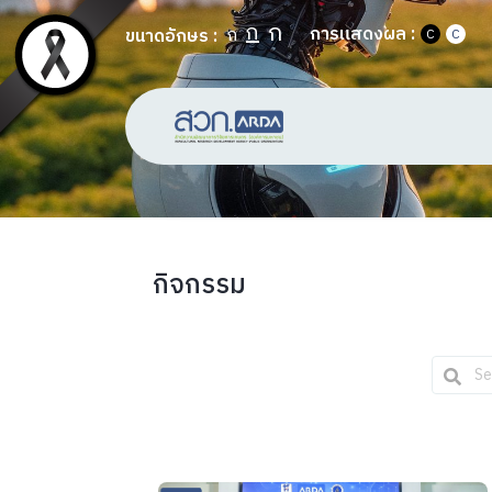
ก
ก
การแสดงผล :
ก
ขนาดอักษร :
C
C
กิจกรรม