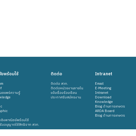
ัยพร้อมใช้
ติดต่อ
Intranet
um
ติดต่อ สวก.
Email
f
ติดต่อหน่วยงานภายใน
E-Meeting
ยแพร่ความรู้
แจ้งเรื่องร้องเรียน
Intranet
wledge
ประกาศรับสมัครงาน
Download
Knowledge
ic
Blog ด้านการเกษตร
aphic
ARDA Board
Blog ด้านการเกษตร
เชิงพาณิชย์พร้อมใช้
้รับอนุญาตใช้สิทธิจาก สวก.
 techshow