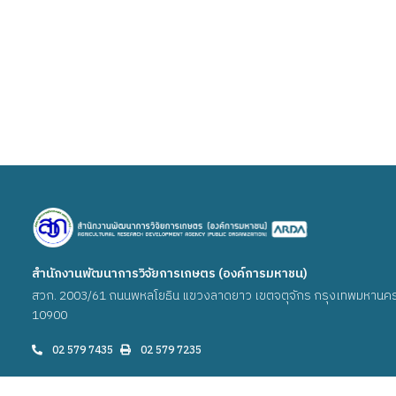
สำนักงานพัฒนาการวิจัยการเกษตร (องค์การมหาชน)
สวก. 2003/61 ถนนพหลโยธิน แขวงลาดยาว เขตจตุจักร กรุงเทพมหานค
10900
02 579 7435
02 579 7235
งานสารบรรณ: saraban@arda.or.th